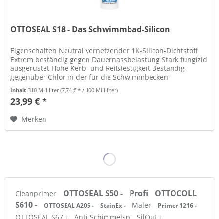
OTTOSEAL S18 - Das Schwimmbad-Silicon
Eigenschaften Neutral vernetzender 1K-Silicon-Dichtstoff
Extrem beständig gegen Dauernassbelastung Stark fungizid
ausgerüstet Hohe Kerb- und Reißfestigkeit Beständig
gegenüber Chlor in der für die Schwimmbecken-
Desinfektion notwendigen...
Inhalt
310 Milliliter
(7,74 € * / 100 Milliliter)
23,99 € *
Merken
OTTOSEAL S50 -
Profi
OTTOCOLL
Cleanprimer
S610 -
Maler
OTTOSEAL A205 -
StainEx -
Primer 1216 -
OTTOSEAL S67 -
Anti-Schimmelsp
SilOut -