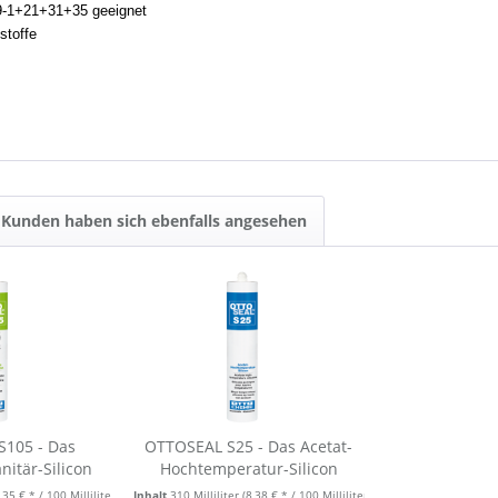
9-1+21+31+35 geeignet
stoffe
Kunden haben sich ebenfalls angesehen
S105 - Das
OTTOSEAL S25 - Das Acetat-
nitär-Silicon
Hochtemperatur-Silicon
,35 € * / 100 Milliliter)
Inhalt
310 Milliliter
(8,38 € * / 100 Milliliter)