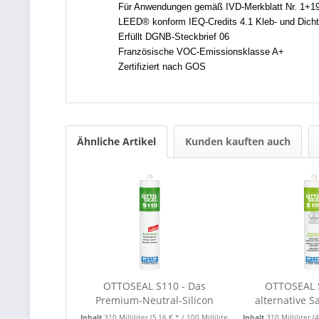
Für Anwendungen gemäß IVD-Merkblatt Nr. 1+1
LEED® konform IEQ-Credits 4.1 Kleb- und Dicht
Erfüllt DGNB-Steckbrief 06
Französische VOC-Emissionsklasse A+
Zertifiziert nach GOS
Ähnliche Artikel
Kunden kauften auch
OTTOSEAL S110 - Das
OTTOSEAL 
Premium-Neutral-Silicon
alternative Sa
Inhalt
310 Milliliter
(5,16 € * / 100 Milliliter)
Inhalt
310 Milliliter
(4