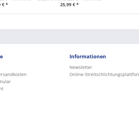
 € *
25,99 € *
ce
Informationen
Newsletter
Versandkosten
Online-Streitschlichtungsplattfo
mular
ht