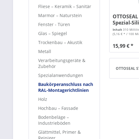
Fliese – Keramik – Sanitär
Marmor – Naturstein
OTTOSEAL 
Spezial-Sil
Fenster - Türen
Inhalt
310 Millili
Glas – Spiegel
(5,16 € * / 100 Mil
Trockenbau – Akustik
15,99 € *
Metall
Verarbeitungsgeräte &
Zubehör
OTTOSEAL S7
Spezialanwendungen
Baukörperanschluss nach
RAL-Montagerichtlinien
Holz
Hochbau – Fassade
Bodenbeläge –
Industrieböden
Glättmittel, Primer &
Reiniger