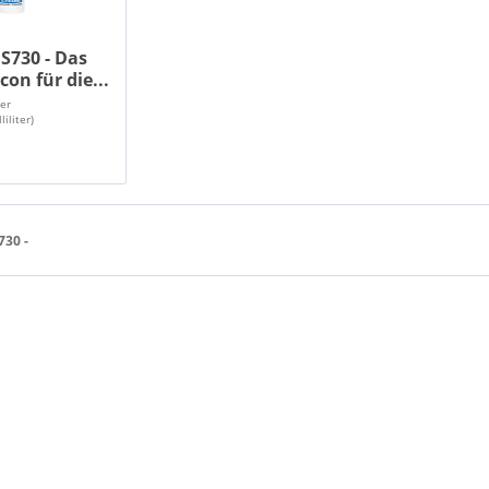
S730 - Das
icon für die...
ter
liliter)
30 -